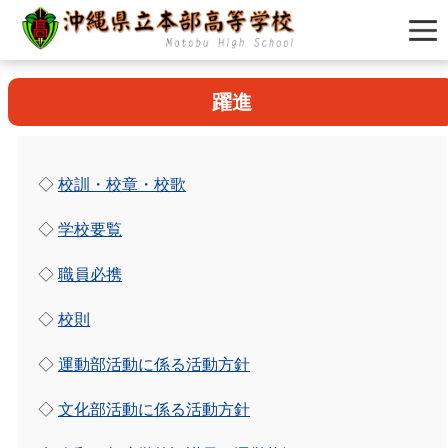
躍進
◇
校訓・校章・校歌
◇
学校要覧
◇
職員必携
◇
校則
◇
運動部活動に係る活動方針
◇
文化部活動に係る活動方針